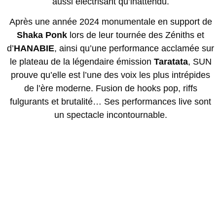
aussi électrisant qu’inattendu.
Après une année 2024 monumentale en support de
Shaka Ponk
lors de leur tournée des Zéniths et
d’
HANABIE
, ainsi qu’une performance acclamée sur
le plateau de la légendaire émission
Taratata
, SUN
prouve qu’elle est l’une des voix les plus intrépides
de l’ère moderne. Fusion de hooks pop, riffs
fulgurants et brutalité… Ses performances live sont
un spectacle incontournable.
Avec une première programmation au
HELLFEST
2025, SUN continue de repousser les limites, offrant
une expérience live à la fois brute et inoubliable.